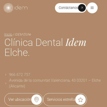
Contáctanos
Inicio
/
IDEM Elche
Idem
Clínica Dental
Elche.
966 672 757
Avenida de la comunitat Valenciana, 43 03201 – Elche
(Alicante)
Ver ubicación
Servicios estrella