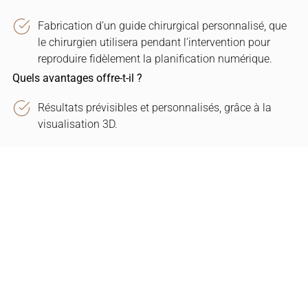
Fabrication d’un guide chirurgical personnalisé, que
le chirurgien utilisera pendant l’intervention pour
reproduire fidèlement la planification numérique.
Quels avantages offre-t-il ?
Résultats prévisibles et personnalisés, grâce à la
visualisation 3D.
Optimisation de la position des implants pour une
intégration plus efficace et esthétique.
Interventions plus rapides et moins invasives.
Sécurité accrue, même dans les cas complexes.
Explication claire du traitement au patient à l’aide
d’images numériques.