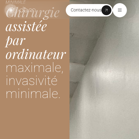
MINIMALE
Chirurgie
Contactez-nous
assistée
par
ordinateur :
précision
maximale,
invasivité
minimale.